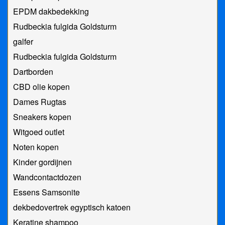
EPDM dakbedekking
Rudbeckia fulgida Goldsturm
galfer
Rudbeckia fulgida Goldsturm
Dartborden
CBD olie kopen
Dames Rugtas
Sneakers kopen
Witgoed outlet
Noten kopen
Kinder gordijnen
Wandcontactdozen
Essens Samsonite
dekbedovertrek egyptisch katoen
Keratine shampoo