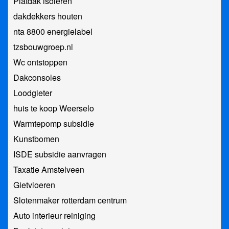
Platdak isoleren
dakdekkers houten
nta 8800 energielabel
tzsbouwgroep.nl
Wc ontstoppen
Dakconsoles
Loodgieter
huis te koop Weerselo
Warmtepomp subsidie
Kunstbomen
ISDE subsidie aanvragen
Taxatie Amstelveen
Gietvloeren
Slotenmaker rotterdam centrum
Auto interieur reiniging