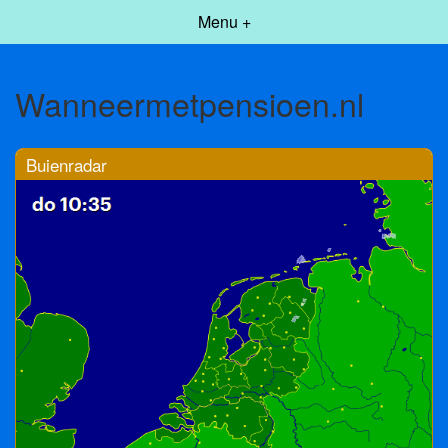
Menu +
Wanneermetpensioen.nl
Buienradar